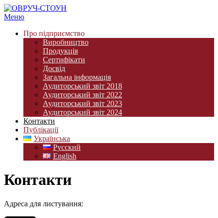
Меню
Про підприємство
Виробництво
Продукція
Сертифікати
Досвід
Загальна інформація
Аудиторський звіт 2018
Аудиторський звіт 2022
Аудиторський звіт 2023
Аудиторський звіт 2024
Контакти
Публікації
Українська
Русский
English
Контакти
Адреса для листування: